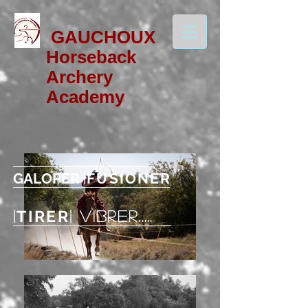
GAUCHOUX
Horseback
Archery
Academy
|
GALOPER
FUSIONER
TIRER
|
| VIBRER.....