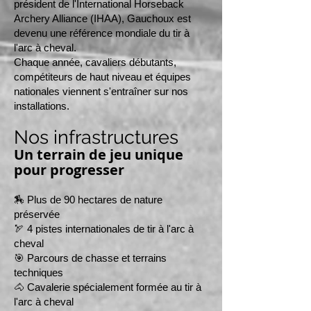
président de l'International Horseback
Archery Alliance (IHAA), Gauchoux est
devenu une référence mondiale du tir à
l'arc à cheval.
Chaque année, cavaliers débutants,
compétiteurs de haut niveau et équipes
nationales viennent s'entraîner sur nos
installations.
Nos infrastructures
Un terrain de jeu unique
pour progresser
🏇 Plus de 90 hectares de nature
préservée
🏹 4 pistes internationales de tir à l'arc à
cheval
🎯 Parcours de chasse et terrains
techniques
🐴 Cavalerie spécialement formée au tir à
l'arc à cheval