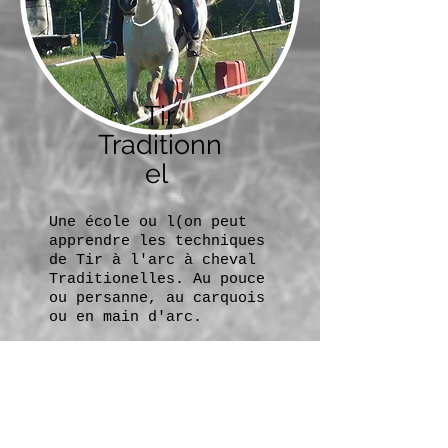
Tir
Traditionn
el
Une école ou l(on peut
apprendre les techniques
de Tir à l'arc à cheval
Traditionelles. Au pouce
ou persanne, au carquois
ou en main d'arc.