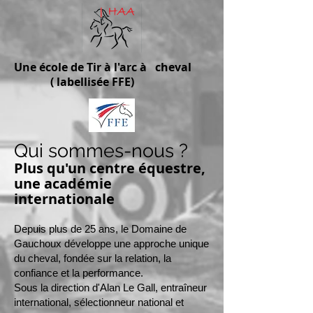
Une école de Tir à l'arc à cheval
( labellisée FFE)
Qui sommes-nous ?
Plus qu'un centre équestre,
une académie
internationale
Depuis plus de 25 ans, le Domaine de
Gauchoux développe une approche unique
du cheval, fondée sur la relation, la
confiance et la performance.
Sous la direction d'Alan Le Gall, entraîneur
international, sélectionneur national et