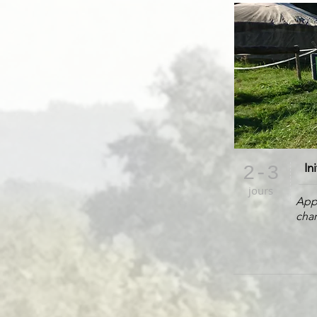
In
2-3
jours
Appr
char