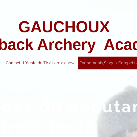
UCHOUX
back Archery Ac
al
Contact
L'école de Tir à l'arc à cheval
Evènements,Stages, Compétiti
ages du débuta
firmé toute