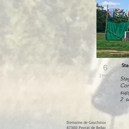
Sta
6
jours
Stag
Com
sup
2 s
Domaine de Gauchoux
87300 Peyrat de Bellac