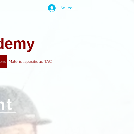
Se connecter
ademy
ons
Matériel spécifique TAC
nt