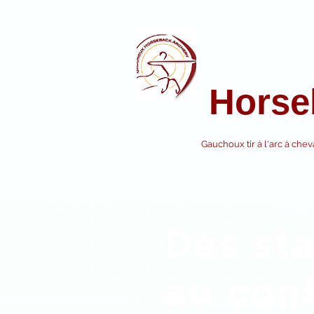
GA
Horse
Gauchoux tir à l'arc à chev
Des st
au con