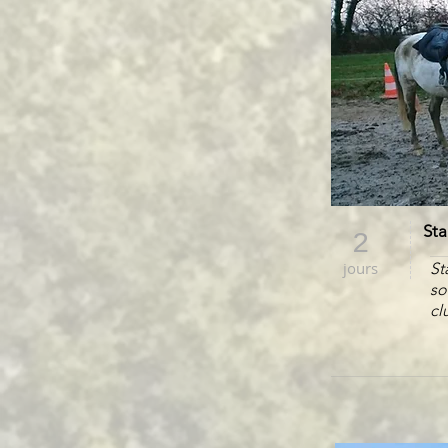
Sta
2
jours
St
so
cl